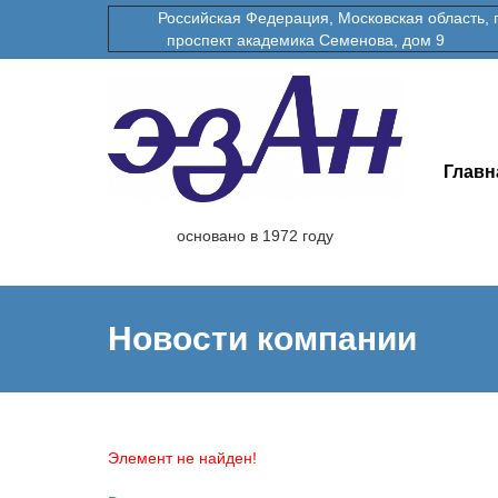
Российская Федерация, Московская область, гор
проспект академика Семенова, дом 9
Главн
основано в 1972 году
Новости компании
Элемент не найден!