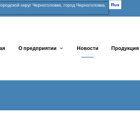
Rus
одской округ Черноголовка, город Черноголовка,
ая
О предприятии
Новости
Продукция