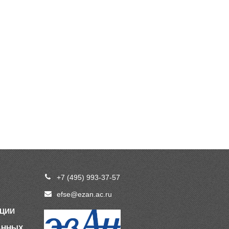
+7 (495) 993-37-57
efse@ezan.ac.ru
ПЦИИ
АННЫХ