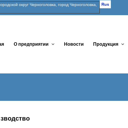
Rus
одской округ Черноголовка, город Черноголовка,
ая
О предприятии
Новости
Продукция
зводство