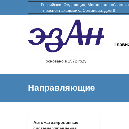
Российская Федерация, Московская область, гор
проспект академика Семенова, дом 9
Главн
основано в 1972 году
Направляющие
Автоматизированные
системы управления