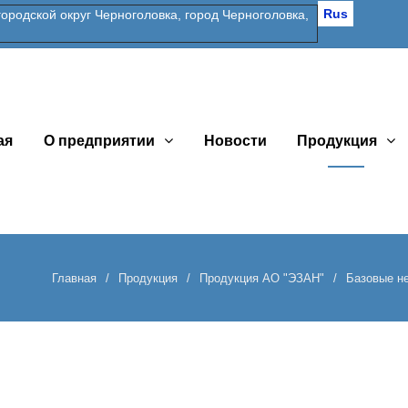
Rus
одской округ Черноголовка, город Черноголовка,
ая
О предприятии
Новости
Продукция
Главная
Продукция
Продукция АО "ЭЗАН"
Базовые н