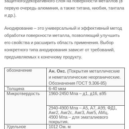
защитного/декоративного слоя на поверхности металлов (в
первую очередь алюминия, а также титана, ниобия, тантала
и др.).
Анодирование – это универсальный и эффективный метод
обработки поверхности металла, позволяющий улучшить
его свойства и расширить область применения. Выбор
конкретного типа анодирования зависит от требований,
предъявляемых к конечному продукту.
обозначение
Ан. Окс.
(Покрытия металлические
и неметаллические неорганические.
Обозначения ГОСТ 9.306-85)
Толщина
6-40 мкм
Микротвердость
1960-2450 Мпа – д1, д16, в95
2940-4900 Мпа – А5, А7, А99, ФД1,
Амг2, Амг2с, Амг3, Амг5, АМц.
4900 Мпа – для эматалиевого
покрытия.
Удельное
1012 Ом. м