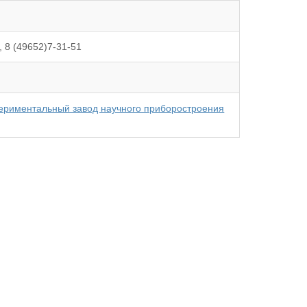
, 8 (49652)7-31-51
спериментальный завод научного приборостроения