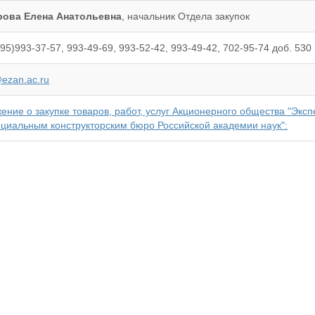
рова Елена Анатольевна
, начальник Отдела закупок
5)993-37-57, 993-49-69, 993-52-42, 993-49-42, 702-95-74 доб. 530 
ezan.ac.ru
ение о закупке товаров, работ, услуг Акционерного общества "Эк
ециальным конструкторским бюро Российской академии наук":