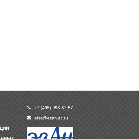
+7 (495) 993-37-57
efse@ezan.ac.ru
ПЦИИ
АННЫХ