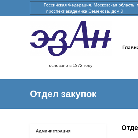
Российская Федерация, Московская область, гор
проспект академика Семенова, дом 9
Главн
основано в 1972 году
Отдел закупок
Отде
Администрация