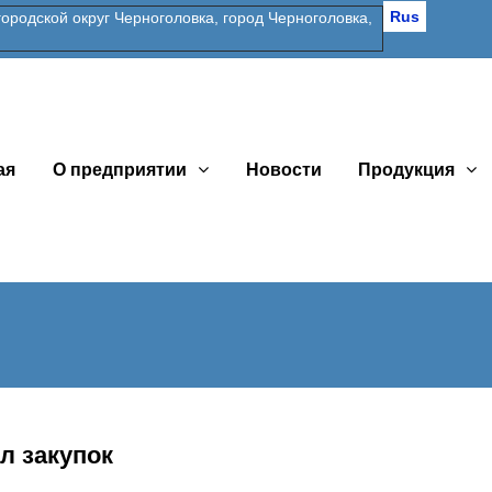
Rus
одской округ Черноголовка, город Черноголовка,
ая
О предприятии
Новости
Продукция
л закупок