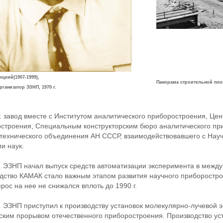
ицкий(1907-1999),
Панорама строительной площ
рганизатор ЭЗНП, 1970 г.
г. завод вместе с Институтом аналитического приборостроения, Ц
строения, Специальным конструкторским бюро аналитического при
технического объединения АН СССР, взаимодействовавшего с Нау
и наук.
г. ЭЗНП начал выпуск средств автоматизации эксперимента в меж
дство КАМАК стало важным этапом развития научного приборострое
спрос на нее не снижался вплоть до 1990 г.
г. ЭЗНП приступил к производству установок молекулярно-лучевой 
ским прорывом отечественного приборостроения. Производство ус