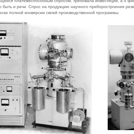
щейся платежеспособным спросом, требовала инвестиций, а о фи
о быть и речи. Спрос на продукцию научного приборостроения резк
ески полной конверсии своей производственной программы.