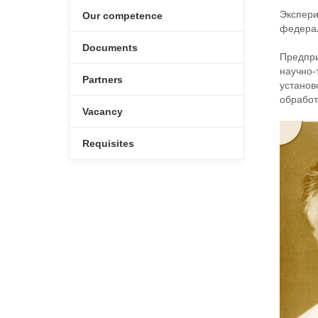
Экспери
Our competence
федерал
Documents
Предпри
научно-
Partners
установ
обработ
Vacancy
Requisites