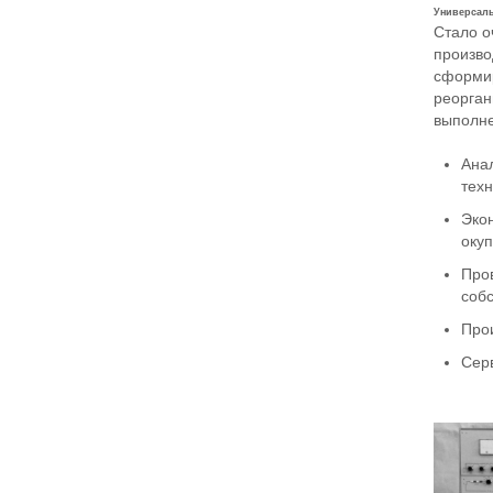
Универсаль
Стало о
произво
сформир
реорган
выполн
Ана
тех
Эко
оку
Про
соб
Про
Сер