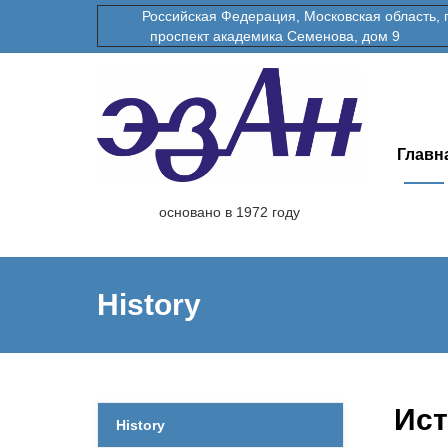
Российская Федерация, Московская область, гор
проспект академика Семенова, дом 9
Главн
основано в 1972 году
History
Ист
History