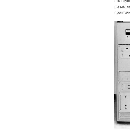
пользую
не могл
практич