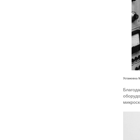
Установка 
Благода
оборудо
микроск