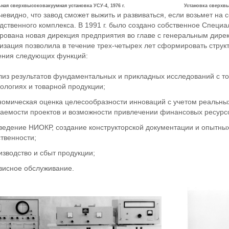
ная сверхвысоковакуумная установка УСУ-4, 1976 г.
Установка сверхвы
чевидно, что завод сможет выжить и развиваться, если возьмет на
дственного комплекса. В 1991 г. было создано собственное Специал
ована новая дирекция предприятия во главе с генеральным дире
изация позволила в течение трех-четырех лет сформировать струк
ения следующих функций:
лиз результатов фундаментальных и прикладных исследований с то
нологиях и товарной продукции;
номическая оценка целесообразности инноваций с учетом реальных
паемости проектов и возможности привлечении финансовых ресурс
ведение НИОКР, создание конструкторской документации и опытных
ственности;
изводство и сбыт продукции;
висное обслуживание.