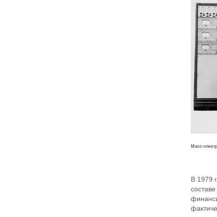
Масс-спектр
В 1979 
составе
финанси
фактиче