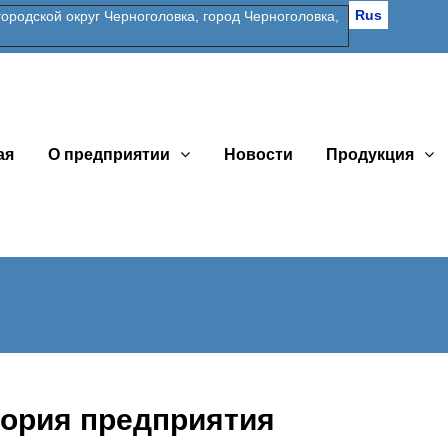
Rus
одской округ Черноголовка, город Черноголовка,
ая
О предприятии
Новости
Продукция
ория предприятия