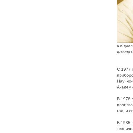
Ф.И. Дубов
Директор-о
С 1977 
приборо
Научно-
Академи
В 1978 
произво
год, и 
В 1985 
техниче