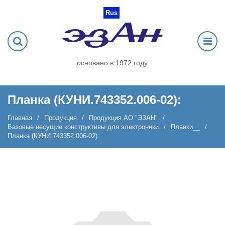
Rus
основано в 1972 году
Планка (КУНИ.743352.006-02):
Главная
Продукция
Продукция АО "ЭЗАН"
Базовые несущие конструктивы для электроники
Планки__
Планка (КУНИ.743352.006-02):