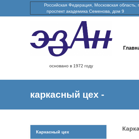
Российская Федерация, Московская область, гор
проспект академика Семенова, дом 9
Главн
основано в 1972 году
каркасный цех -
Карк
Каркасный цех