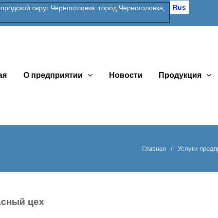
Rus
одской округ Черноголовка, город Черноголовка,
ая
О предприятии
Новости
Продукция
Главная
Услуги предп
асный цех