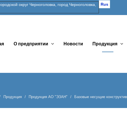
Rus
одской округ Черноголовка, город Черноголовка,
ая
О предприятии
Новости
Продукция
:
Продукция
Продукция АО "ЭЗАН"
Базовые несущие конструктив