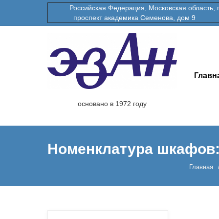
Российская Федерация, Московская область, гор
проспект академика Семенова, дом 9
Главн
основано в 1972 году
Номенклатура шкафов
Главная