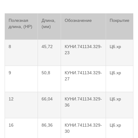
Полезная
Длина,
Обозначение
Покрытие
длина, (НР)
(мм)
8
45,72
КУНИ.741134.329-
Ц6.хр
23
9
50,8
КУНИ.741134.329-
Ц6.хр
27
12
66,04
КУНИ.741134.329-
Ц6.хр
36
16
86,36
КУНИ.741134.329-
Ц6.хр
30