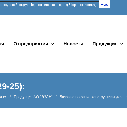
Rus
одской округ Черноголовка, город Черноголовка,
ая
О предприятии
Новости
Продукция
9-25):
кция
Продукция АО "ЭЗАН"
Базовые несущие конструктивы для э