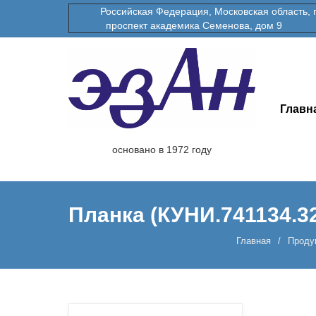
Российская Федерация, Московская область, гор
проспект академика Семенова, дом 9
Главн
основано в 1972 году
Планка (КУНИ.741134.32
Главная
Проду