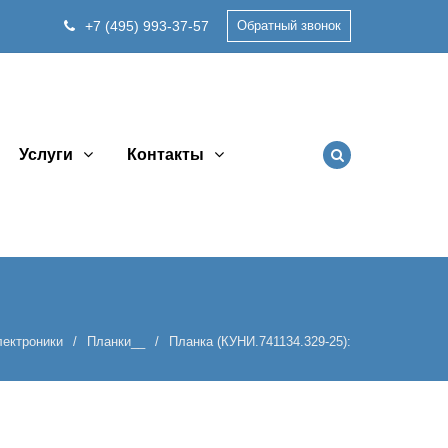
+7 (495) 993-37-57
Обратный звонок
Услуги
Контакты
лектроники
Планки__
Планка (КУНИ.741134.329-25):