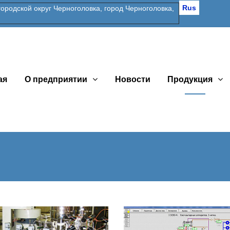
Rus
одской округ Черноголовка, город Черноголовка,
ая
О предприятии
Новости
Продукция