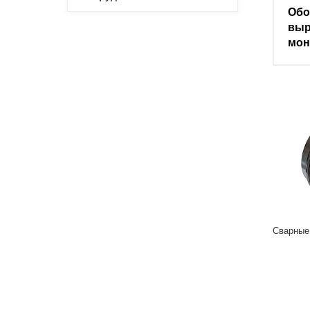
Обо
выр
мон
Cварные